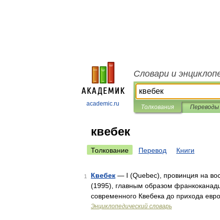
Словари и энциклоп
academic.ru
Толкования
Переводы
квебек
Толкование
Перевод
Книги
Квебек
— I (Quebec), провинция на вос
1
(1995), главным образом франкоканадц
современного Квебека до прихода евр
Энциклопедический словарь