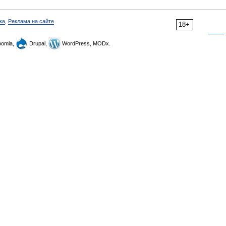
ка
,
Реклама на сайте
18+
omla,
Drupal,
WordPress, MODx.