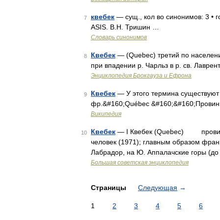
квебек
— сущ., кол во синонимов: 3 • г
7
ASIS. В.Н. Тришин …
Словарь синонимов
Квебек
— (Quebec) третий по населени
8
при впадении р. Чарльз в р. св. Лавре
Энциклопедия Брокгауза и Ефрона
Квебек
— У этого термина существуют и
9
фр.&#160;Québec &#160;&#160;Провин
Википедия
Квебек
— I Квебек (Quebec) провинци
10
человек (1971); главным образом фра
Лабрадор, на Ю. Аппалачские горы (до
Большая советская энциклопедия
Страницы
Следующая
→
1
2
3
4
5
6