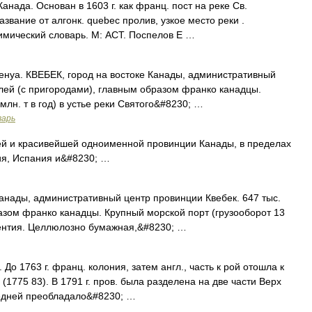
Канада. Основан в 1603 г. как франц. пост на реке Св.
азвание от алгонк. quebec пролив, узкое место реки .
имический словарь. М: АСТ. Поспелов Е …
нуа. КВЕБЕК, город на востоке Канады, административный
елей (с пригородами), главным образом франко канадцы.
млн. т в год) в устье реки Святого&#8230; …
варь
й и красивейшей одноименной провинции Канады, в пределах
ия, Испания и&#8230; …
анады, административный центр провинции Квебек. 647 тыс.
азом франко канадцы. Крупный морской порт (грузооборот 13
врентия. Целлюлозно бумажная,&#8230; …
До 1763 г. франц. колония, затем англ., часть к рой отошла к
1775 83). В 1791 г. пров. была разделена на две части Верх
едней преобладало&#8230; …