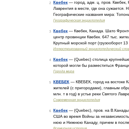
Квебек
— город, адм. ц. пров. Квебек, 
2
Лаврентия в месте, где она сужается. Н
Географические названия мира: Топон
Географическая энциклопедия
Квебек
— Квебек, Канада. Шато Фронте
3
центр провинции Квебек. 647 тыс. жит
Крупный морской порт (грузооборот 13 
Иллюстрированный энциклопедический сло
Квебек
— (Quebec) столица крупнейше
4
которой могли бы разместиться Франц
Города мира
КВЕБЕК
— КВЕБЕК, город на востоке К
5
жителей (с пригородами), главным обр
млн. т в год) в устье реки Святого Ла
Современная энциклопедия
Квебек
— (Quebec), пров. на В.Канады. 
6
США во время Войны за независимость (
нюю и Нижнюю Канаду, причем в посл
Всемирная история