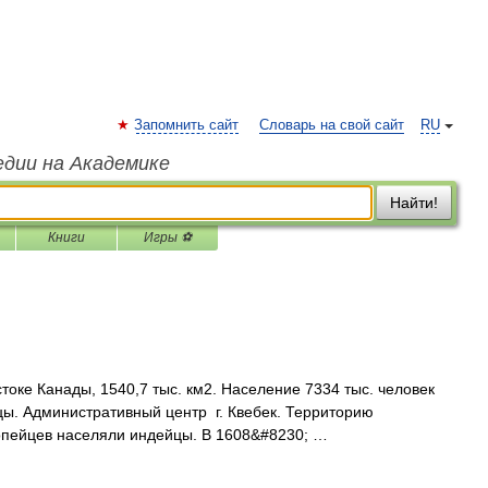
Запомнить сайт
Словарь на свой сайт
RU
едии на Академике
Найти!
Книги
Игры ⚽
токе Канады, 1540,7 тыс. км2. Население 7334 тыс. человек
ы. Административный центр г. Квебек. Территорию
опейцев населяли индейцы. В 1608&#8230; …