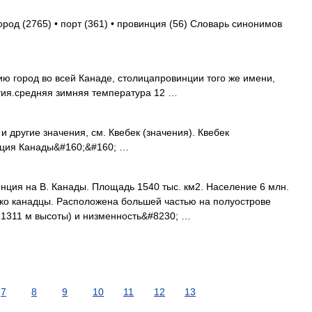
ород (2765) • порт (361) • провинция (56) Словарь синонимов
ю город во всей Канаде, столицапровинции того же имени,
нтия.средняя зимняя температура 12 …
 другие значения, см. Квебек (значения). Квебек
ция Канады&#160;&#160; …
я на В. Канады. Площадь 1540 тыс. км2. Население 6 млн.
нко канадцы. Расположена большей частью на полуострове
 1311 м высоты) и низменность&#8230; …
7
8
9
10
11
12
13